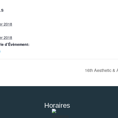
LS
ier 2018
ier 2018
rie d’Évènement:
s
16th Aesthetic &
Horaires