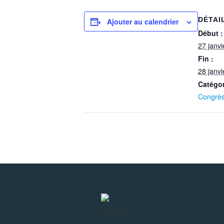
DÉTAI
Ajouter au calendrier
Début :
27 janv
Fin :
28 janv
Catégo
Congrè