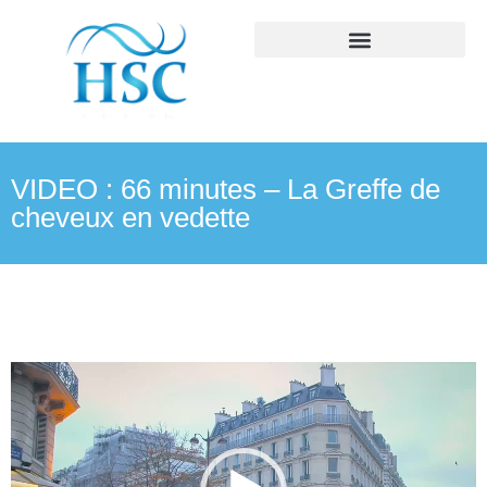
VIDEO : 66 minutes – La Greffe de
cheveux en vedette
Lecteur
vidéo