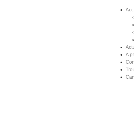
Acc
Actu
A p
Con
Tro
Cam