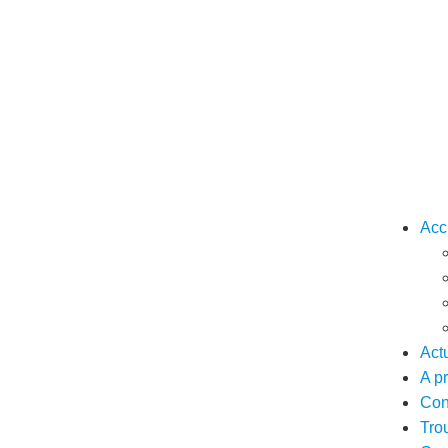
Acc
Actu
A p
Con
Tro