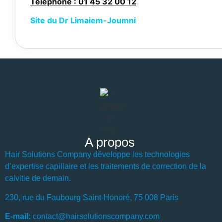
Telephone : 01 45 32 00 12
Site du Dr Limaiem-Joumni
A propos
Hair Solutions Company développe les technologies
d’expertise capillaire et les traitements de correction de la
calvitie de demain.
230, rue du Faubourg Saint-Honoré, 75 008 Paris
E-mail:
contact@hairsolutionscompany.com