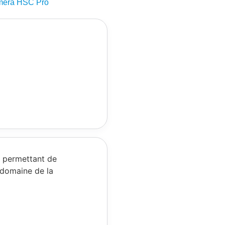
éra HSC Pro
s permettant de
 domaine de la